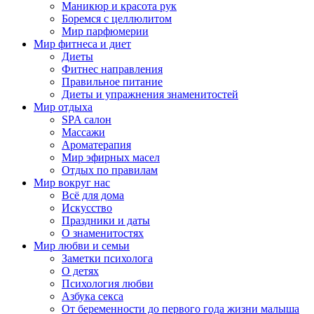
Маникюр и красота рук
Боремся с целлюлитом
Мир парфюмерии
Мир фитнеса и диет
Диеты
Фитнес направления
Правильное питание
Диеты и упражнения знаменитостей
Мир отдыха
SPA салон
Массажи
Ароматерапия
Мир эфирных масел
Отдых по правилам
Мир вокруг нас
Всё для дома
Искусство
Праздники и даты
О знаменитостях
Мир любви и семьи
Заметки психолога
О детях
Психология любви
Азбука секса
От беременности до первого года жизни малыша