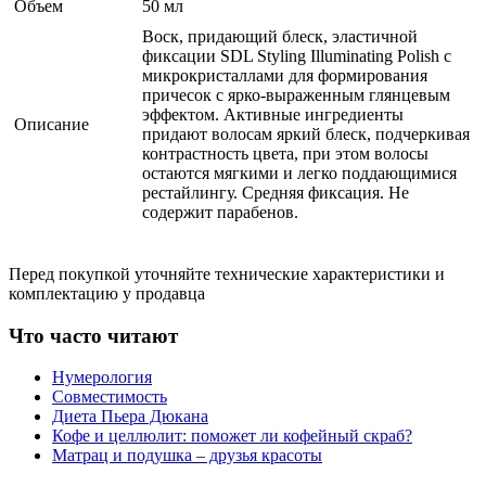
Объем
50 мл
Воск, придающий блеск, эластичной
фиксации SDL Styling Illuminating Polish с
микрокристаллами для формирования
причесок с ярко-выраженным глянцевым
эффектом. Активные ингредиенты
Описание
придают волосам яркий блеск, подчеркивая
контрастность цвета, при этом волосы
остаются мягкими и легко поддающимися
рестайлингу. Средняя фиксация. Не
содержит парабенов.
Перед покупкой уточняйте технические характеристики и
комплектацию у продавца
Что часто читают
Нумерология
Совместимость
Диета Пьера Дюкана
Кофе и целлюлит: поможет ли кофейный скраб?
Матрац и подушка – друзья красоты