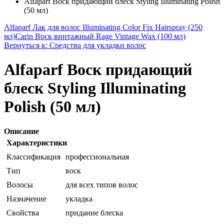
Alfaparf Воск придающий блеск Styling Illuminating Polish
(50 мл)
Alfaparf Лак для волос Illuminating Color Fix Hairspray (250
мл)
Carin Воск винтажный Rage Vintage Wax (100 мл)
Вернуться к: Средства для укладки волос
Alfaparf Воск придающий
блеск Styling Illuminating
Polish (50 мл)
Описание
Характеристики
Классификация
профессиональная
Тип
воск
Волосы
для всех типов волос
Назначение
укладка
Свойства
придание блеска