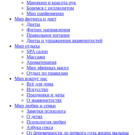
Маникюр и красота рук
Боремся с целлюлитом
Мир парфюмерии
Мир фитнеса и диет
Диеты
Фитнес направления
Правильное питание
Диеты и упражнения знаменитостей
Мир отдыха
SPA салон
Массажи
Ароматерапия
Мир эфирных масел
Отдых по правилам
Мир вокруг нас
Всё для дома
Искусство
Праздники и даты
О знаменитостях
Мир любви и семьи
Заметки психолога
О детях
Психология любви
Азбука секса
От беременности до первого года жизни малыша