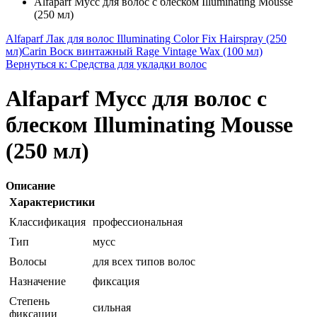
Alfaparf Мусс для волос с блеском Illuminating Mousse
(250 мл)
Alfaparf Лак для волос Illuminating Color Fix Hairspray (250
мл)
Carin Воск винтажный Rage Vintage Wax (100 мл)
Вернуться к: Средства для укладки волос
Alfaparf Мусс для волос с
блеском Illuminating Mousse
(250 мл)
Описание
Характеристики
Классификация
профессиональная
Тип
мусс
Волосы
для всех типов волос
Назначение
фиксация
Степень
сильная
фиксации