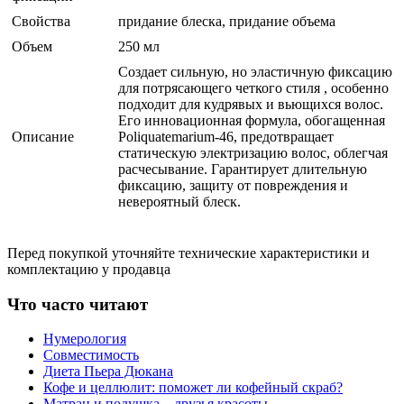
Свойства
придание блеска, придание объема
Объем
250 мл
Создает сильную, но эластичную фиксацию
для потрясающего четкого стиля , особенно
подходит для кудрявых и вьющихся волос.
Его инновационная формула, обогащенная
Описание
Poliquatemarium-46, предотвращает
статическую электризацию волос, облегчая
расчесывание. Гарантирует длительную
фиксацию, защиту от повреждения и
невероятный блеск.
Перед покупкой уточняйте технические характеристики и
комплектацию у продавца
Что часто читают
Нумерология
Совместимость
Диета Пьера Дюкана
Кофе и целлюлит: поможет ли кофейный скраб?
Матрац и подушка – друзья красоты