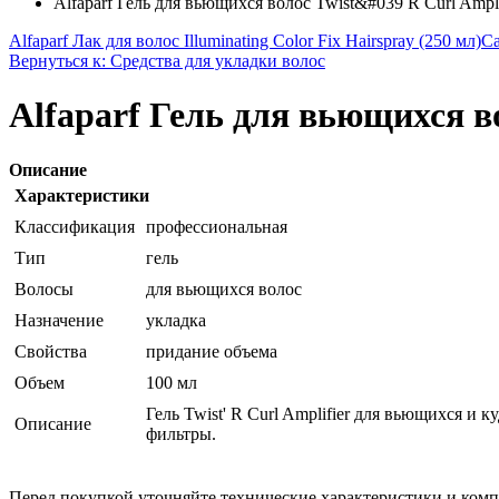
Alfaparf Гель для вьющихся волос Twist&#039 R Curl Ampli
Alfaparf Лак для волос Illuminating Color Fix Hairspray (250 мл)
Ca
Вернуться к: Средства для укладки волос
Alfaparf Гель для вьющихся во
Описание
Характеристики
Классификация
профессиональная
Тип
гель
Волосы
для вьющихся волос
Назначение
укладка
Свойства
придание объема
Объем
100 мл
Гель Twist' R Curl Amplifier для вьющихся и
Описание
фильтры.
Перед покупкой уточняйте технические характеристики и ком