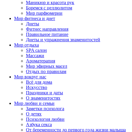
Маникюр и красота рук
Боремся с целлюлитом
Мир парфюмерии
Мир фитнеса и диет
Диеты
Фитнес направления
Правильное питание
Диеты и упражнения знаменитостей
Мир отдыха
SPA салон
Массажи
Ароматерапия
Мир эфирных масел
Отдых по правилам
Мир вокруг нас
Всё для дома
Искусство
Праздники и даты
О знаменитостях
Мир любви и семьи
Заметки психолога
О детях
Психология любви
Азбука секса
От беременности до первого года жизни малыша