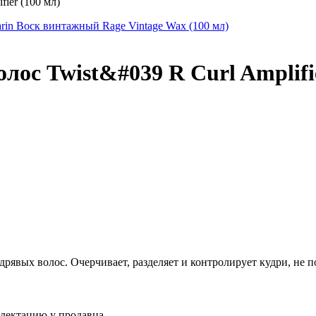
fier (100 мл)
rin Воск винтажный Rage Vintage Wax (100 мл)
лос Twist&#039 R Curl Amplifi
 кудрявых волос. Очерчивает, разделяет и контролирует кудри, н
плектацию у продавца