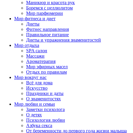
Маникюр и красота рук
Боремся с целлюлитом
Мир парфюмерии
Мир фитнеса и диет
Диеты
Фитнес направления
Правильное питание
Диеты и упражнения знаменитостей
Мир отдыха
SPA салон
Массажи
Ароматерапия
Мир эфирных масел
Отдых по правилам
Мир вокруг нас
Всё для дома
Искусство
Праздники и даты
О знаменитостях
Мир любви и семьи
Заметки психолога
О детях
Психология любви
Азбука секса
От беременности до первого года жизни малыша