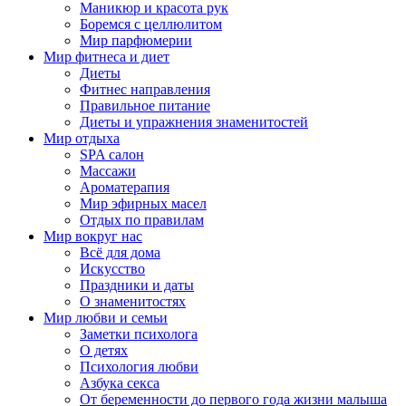
Маникюр и красота рук
Боремся с целлюлитом
Мир парфюмерии
Мир фитнеса и диет
Диеты
Фитнес направления
Правильное питание
Диеты и упражнения знаменитостей
Мир отдыха
SPA салон
Массажи
Ароматерапия
Мир эфирных масел
Отдых по правилам
Мир вокруг нас
Всё для дома
Искусство
Праздники и даты
О знаменитостях
Мир любви и семьи
Заметки психолога
О детях
Психология любви
Азбука секса
От беременности до первого года жизни малыша