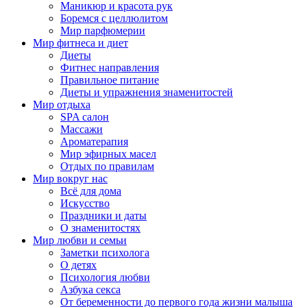
Маникюр и красота рук
Боремся с целлюлитом
Мир парфюмерии
Мир фитнеса и диет
Диеты
Фитнес направления
Правильное питание
Диеты и упражнения знаменитостей
Мир отдыха
SPA салон
Массажи
Ароматерапия
Мир эфирных масел
Отдых по правилам
Мир вокруг нас
Всё для дома
Искусство
Праздники и даты
О знаменитостях
Мир любви и семьи
Заметки психолога
О детях
Психология любви
Азбука секса
От беременности до первого года жизни малыша