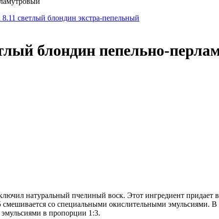
ерламутровый
a 8.11 светлый блондин экстра-пепельный
светлый блондин пепельно-перл
включил натуральный пчелиный воск. Этот ингредиент придает 
,5 смешивается со специальными окислительными эмульсиями. В 
 эмульсиями в пропорции 1:3.