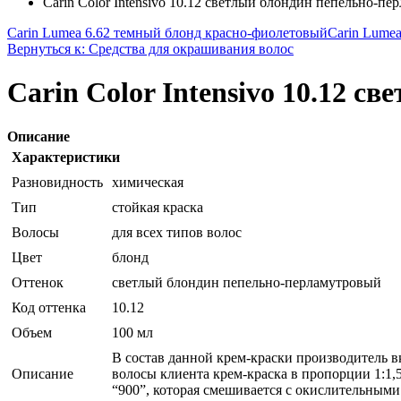
Carin Color Intensivo 10.12 светлый блондин пепельно-п
Carin Lumea 6.62 темный блонд красно-фиолетовый
Carin Lume
Вернуться к: Средства для окрашивания волос
Carin Color Intensivo 10.12 
Описание
Характеристики
Разновидность
химическая
Тип
стойкая краска
Волосы
для всех типов волос
Цвет
блонд
Оттенок
светлый блондин пепельно-перламутровый
Код оттенка
10.12
Объем
100 мл
В состав данной крем-краски производитель 
Описание
волосы клиента крем-краска в пропорции 1:1
“900”, которая смешивается с окислительными