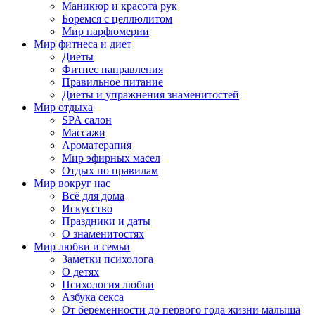
Маникюр и красота рук
Боремся с целлюлитом
Мир парфюмерии
Мир фитнеса и диет
Диеты
Фитнес направления
Правильное питание
Диеты и упражнения знаменитостей
Мир отдыха
SPA салон
Массажи
Ароматерапия
Мир эфирных масел
Отдых по правилам
Мир вокруг нас
Всё для дома
Искусство
Праздники и даты
О знаменитостях
Мир любви и семьи
Заметки психолога
О детях
Психология любви
Азбука секса
От беременности до первого года жизни малыша