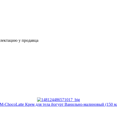
плектацию у продавца
M-ChocoLatte Крем для тела йогурт Ванильно-малиновый (150 м