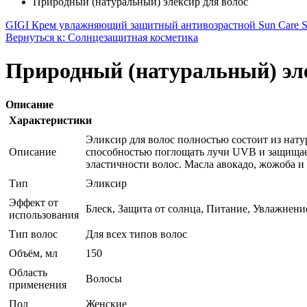
Природный (натуральный) элексир для волос
GIGI Крем увлажняющий защитный антивозрастной Sun Care S
Вернуться к: Солнцезащитная косметика
Природный (натуральный) эле
Описание
Характеристики
Эликсир для волос полностью состоит из на
Описание
способностью поглощать лучи UVB и защищае
эластичности волос. Масла авокадо, жожоба и 
Тип
Эликсир
Эффект от
Блеск, Защита от солнца, Питание, Увлажнени
использования
Тип волос
Для всех типов волос
Объём, мл
150
Область
Волосы
применения
Пол
Женские