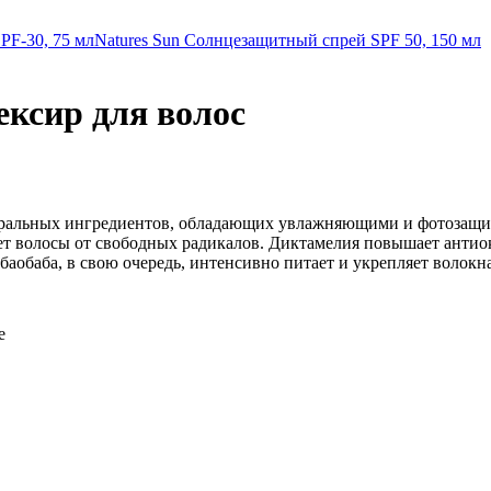
PF-30, 75 мл
Natures Sun Солнцезащитный спрей SPF 50, 150 мл
ксир для волос
туральных ингредиентов, обладающих увлажняющими и фотозащи
т волосы от свободных радикалов. Диктамелия повышает антиок
баобаба, в свою очередь, интенсивно питает и укрепляет волокн
е