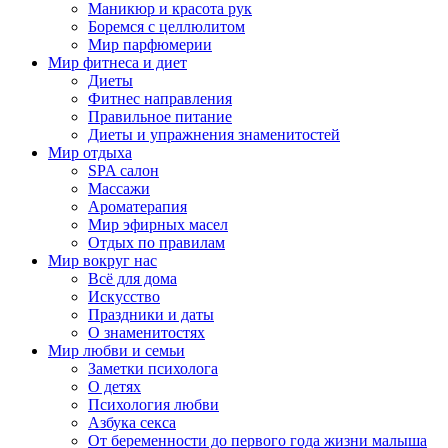
Маникюр и красота рук
Боремся с целлюлитом
Мир парфюмерии
Мир фитнеса и диет
Диеты
Фитнес направления
Правильное питание
Диеты и упражнения знаменитостей
Мир отдыха
SPA салон
Массажи
Ароматерапия
Мир эфирных масел
Отдых по правилам
Мир вокруг нас
Всё для дома
Искусство
Праздники и даты
О знаменитостях
Мир любви и семьи
Заметки психолога
О детях
Психология любви
Азбука секса
От беременности до первого года жизни малыша