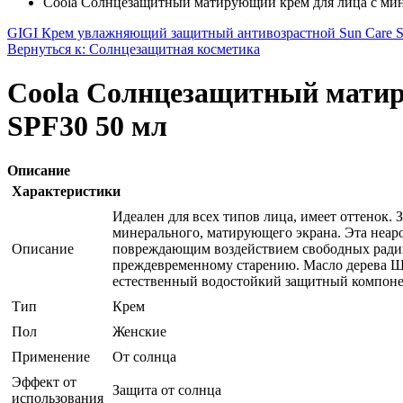
Coola Солнцезащитный матирующий крем для лица с минер
GIGI Крем увлажняющий защитный антивозрастной Sun Care S
Вернуться к: Солнцезащитная косметика
Coola Солнцезащитный матиру
SPF30 50 мл
Описание
Характеристики
Идеален для всех типов лица, имеет оттенок.
минерального, матирующего экрана. Эта неар
Описание
повреждающим воздействием свободных радик
преждевременному старению. Масло дерева Ши
естественный водостойкий защитный компонен
Тип
Крем
Пол
Женские
Применение
От солнца
Эффект от
Защита от солнца
использования