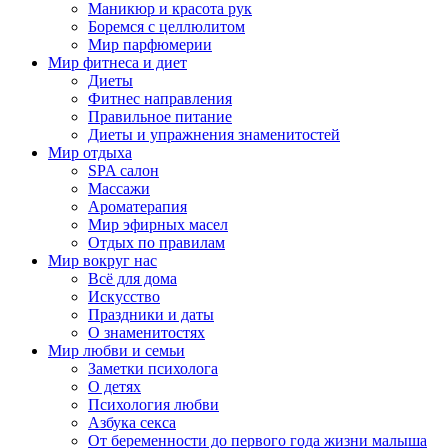
Маникюр и красота рук
Боремся с целлюлитом
Мир парфюмерии
Мир фитнеса и диет
Диеты
Фитнес направления
Правильное питание
Диеты и упражнения знаменитостей
Мир отдыха
SPA салон
Массажи
Ароматерапия
Мир эфирных масел
Отдых по правилам
Мир вокруг нас
Всё для дома
Искусство
Праздники и даты
О знаменитостях
Мир любви и семьи
Заметки психолога
О детях
Психология любви
Азбука секса
От беременности до первого года жизни малыша