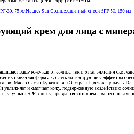
алами без запаха (с тон. эфф.) SPF30 50 мл
PF-30, 75 мл
Natures Sun Солнцезащитный спрей SPF 50, 150 мл
ющий крем для лица с минерала
 Защищает вашу кожу как от солнца, так и от загрязнения окру
оматизированная формула, с легким тонирующим эффектом обесп
алов. Масло Cемян Бурачника и Экстракт Цветов Примулы Веч
 увлажняет и смягчает кожу, подверженную воздействию солнца
т, улучшает SPF защиту, превращая этот крем в вашего незаме