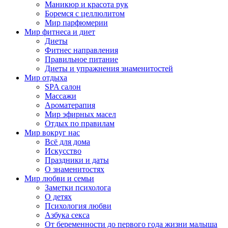
Маникюр и красота рук
Боремся с целлюлитом
Мир парфюмерии
Мир фитнеса и диет
Диеты
Фитнес направления
Правильное питание
Диеты и упражнения знаменитостей
Мир отдыха
SPA салон
Массажи
Ароматерапия
Мир эфирных масел
Отдых по правилам
Мир вокруг нас
Всё для дома
Искусство
Праздники и даты
О знаменитостях
Мир любви и семьи
Заметки психолога
О детях
Психология любви
Азбука секса
От беременности до первого года жизни малыша