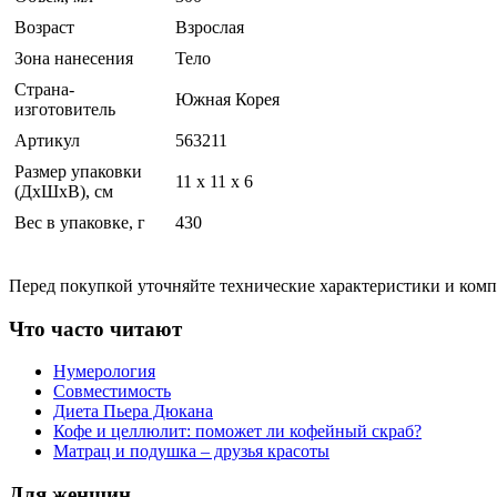
Возраст
Взрослая
Зона нанесения
Тело
Страна-
Южная Корея
изготовитель
Артикул
563211
Размер упаковки
11 x 11 x 6
(ДхШхВ), см
Вес в упаковке, г
430
Перед покупкой уточняйте технические характеристики и ком
Что часто читают
Нумерология
Совместимость
Диета Пьера Дюкана
Кофе и целлюлит: поможет ли кофейный скраб?
Матрац и подушка – друзья красоты
Для женщин