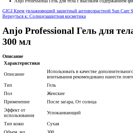
Anjо Professional Гель для тела с высоким содержанием ф
GIGI Крем увлажняющий защитный антивозрастной Sun Care S
Вернуться к: Солнцезащитная косметика
Anjо Professional Гель для т
300 мл
Описание
Характеристики
Использовать в качестве дополнительног
Описание
впитывания рекомендовано нанести повт
Тип
Гель
Пол
Женские
Применение
После загара, От солнца
Эффект от
Успокаивающий
использования
Тип кожи
Сухая
Объем, мл
300