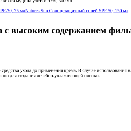
ильтрата муцина улитки 97%, 300 мл
PF-30, 75 мл
Natures Sun Солнцезащитный спрей SPF 50, 150 мл
ела с высоким содержанием фил
о средства ухода до применения крема. В случае использования
орно для создания лечебно-увлажняющей пленки.