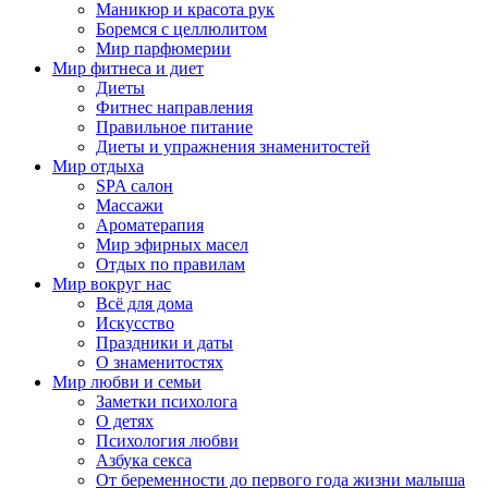
Маникюр и красота рук
Боремся с целлюлитом
Мир парфюмерии
Мир фитнеса и диет
Диеты
Фитнес направления
Правильное питание
Диеты и упражнения знаменитостей
Мир отдыха
SPA салон
Массажи
Ароматерапия
Мир эфирных масел
Отдых по правилам
Мир вокруг нас
Всё для дома
Искусство
Праздники и даты
О знаменитостях
Мир любви и семьи
Заметки психолога
О детях
Психология любви
Азбука секса
От беременности до первого года жизни малыша