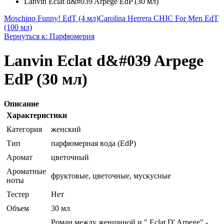
Lanvin Eclat d&#039 Arpege EdP (30 мл)
Moschino Funny! EdT (4 мл)
Carolina Herrera CHIC For Men EdT
(100 мл)
Вернуться к: Парфюмерия
Lanvin Eclat d&#039 Arpege
EdP (30 мл)
Описание
Характеристики
Категория
женский
Тип
парфюмерная вода (EdP)
Аромат
цветочный
Ароматные
фруктовые, цветочные, мускусные
ноты
Тестер
Нет
Объем
30 мл
Роман между женщиной и " Eclat D' Arpege" -