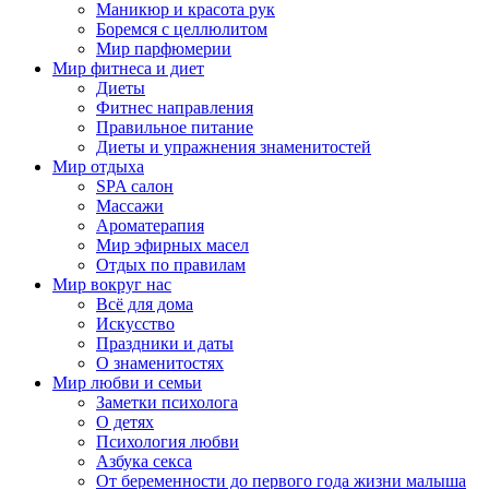
Маникюр и красота рук
Боремся с целлюлитом
Мир парфюмерии
Мир фитнеса и диет
Диеты
Фитнес направления
Правильное питание
Диеты и упражнения знаменитостей
Мир отдыха
SPA салон
Массажи
Ароматерапия
Мир эфирных масел
Отдых по правилам
Мир вокруг нас
Всё для дома
Искусство
Праздники и даты
О знаменитостях
Мир любви и семьи
Заметки психолога
О детях
Психология любви
Азбука секса
От беременности до первого года жизни малыша