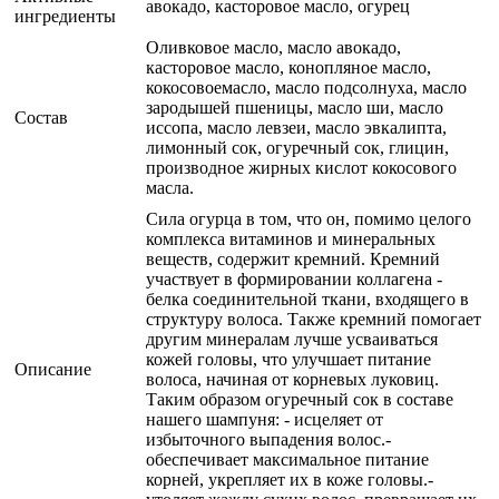
авокадо, касторовое масло, огурец
ингредиенты
Оливковое масло, масло авокадо,
касторовое масло, конопляное масло,
кокосовоемасло, масло подсолнуха, масло
зародышей пшеницы, масло ши, масло
Состав
иссопа, масло левзеи, масло эвкалипта,
лимонный сок, огуречный сок, глицин,
производное жирных кислот кокосового
масла.
Сила огурца в том, что он, помимо целого
комплекса витаминов и минеральных
веществ, содержит кремний. Кремний
участвует в формировании коллагена -
белка соединительной ткани, входящего в
структуру волоса. Также кремний помогает
другим минералам лучше усваиваться
кожей головы, что улучшает питание
Описание
волоса, начиная от корневых луковиц.
Таким образом огуречный сок в составе
нашего шампуня: - исцеляет от
избыточного выпадения волос.-
обеспечивает максимальное питание
корней, укрепляет их в коже головы.-