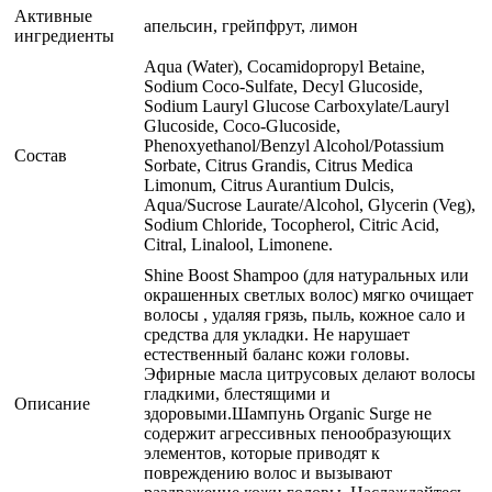
Активные
апельсин, грейпфрут, лимон
ингредиенты
Аqua (Water), Cocamidopropyl Betaine,
Sodium Coco-Sulfate, Decyl Glucoside,
Sodium Lauryl Glucose Carboxylate/Lauryl
Glucoside, Coco-Glucoside,
Phenoxyethanol/Benzyl Alcohol/Potassium
Состав
Sorbate, Citrus Grandis, Citrus Medica
Limonum, Citrus Aurantium Dulcis,
Aqua/Sucrose Laurate/Alcohol, Glycerin (Veg),
Sodium Chloride, Tocopherol, Citric Acid,
Citral, Linalool, Limonene.
Shine Boost Shampoo (для натуральных или
окрашенных светлых волос) мягко очищает
волосы , удаляя грязь, пыль, кожное сало и
средства для укладки. Не нарушает
естественный баланс кожи головы.
Эфирные масла цитрусовых делают волосы
гладкими, блестящими и
Описание
здоровыми.Шампунь Organic Surge не
содержит агрессивных пенообразующих
элементов, которые приводят к
повреждению волос и вызывают