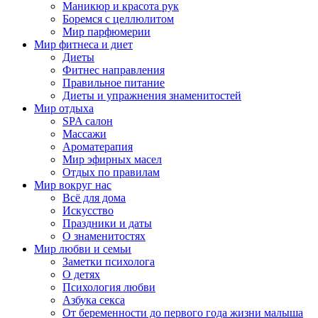
Маникюр и красота рук
Боремся с целлюлитом
Мир парфюмерии
Мир фитнеса и диет
Диеты
Фитнес направления
Правильное питание
Диеты и упражнения знаменитостей
Мир отдыха
SPA салон
Массажи
Ароматерапия
Мир эфирных масел
Отдых по правилам
Мир вокруг нас
Всё для дома
Искусство
Праздники и даты
О знаменитостях
Мир любви и семьи
Заметки психолога
О детях
Психология любви
Азбука секса
От беременности до первого года жизни малыша