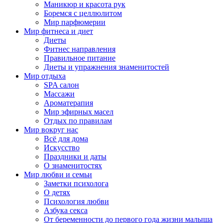
Маникюр и красота рук
Боремся с целлюлитом
Мир парфюмерии
Мир фитнеса и диет
Диеты
Фитнес направления
Правильное питание
Диеты и упражнения знаменитостей
Мир отдыха
SPA салон
Массажи
Ароматерапия
Мир эфирных масел
Отдых по правилам
Мир вокруг нас
Всё для дома
Искусство
Праздники и даты
О знаменитостях
Мир любви и семьи
Заметки психолога
О детях
Психология любви
Азбука секса
От беременности до первого года жизни малыша