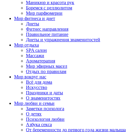
Маникюр и красота рук
Боремся с целлюлитом
Мир парфюмерии
Мир фитнеса и диет
Диеты
Фитнес направления
Правильное питание
Диеты и упражнения знаменитостей
Мир отдыха
SPA салон
Массажи
Ароматерапия
Мир эфирных масел
Отдых по правилам
Мир вокруг нас
Всё для дома
Искусство
Праздники и даты
О знаменитостях
Мир любви и семьи
Заметки психолога
О детях
Психология любви
Азбука секса
От беременности до первого года жизни малыша