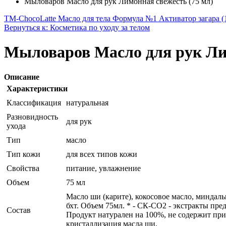
Мыловаров Масло для рук Лимонная свежесть (75 мл)
TM-ChocoLatte Масло для тела Формула №1 Активатор загара (
Вернуться к: Косметика по уходу за телом
Мыловаров Масло для рук Лим
Описание
Характеристики
Классификация
натуральная
Разновидность
для рук
ухода
Тип
масло
Тип кожи
для всех типов кожи
Свойства
питание, увлажнение
Объем
75 мл
Масло ши (карите), кокосовое масло, миндал
бхт. Объем 75мл. * - СК-СО2 - экстракты пр
Состав
Продукт натурален на 100%, не содержит при
кристаллизация масла ши.