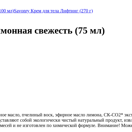
100 мл)
Savonry Крем для тела Лифтинг (270 г)
онная свежесть (75 мл)
ьное масло, пчелиный воск, эфирное масло лимона, СК-СО2* экст
едставляют собой экологически чистый натуральный продукт, из
месей и не изготовлен по химической формуле. Внимание! Може