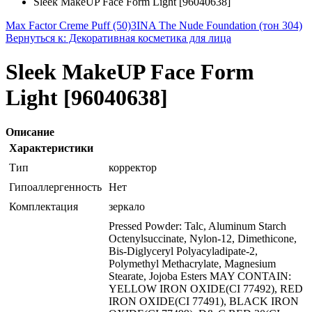
Sleek MakeUP Face Form Light [96040638]
Max Factor Creme Puff (50)
3INA The Nude Foundation (тон 304)
Вернуться к: Декоративная косметика для лица
Sleek MakeUP Face Form
Light [96040638]
Описание
Характеристики
Тип
корректор
Гипоаллергенность
Нет
Комплектация
зеркало
Pressed Powder: Talc, Aluminum Starch
Octenylsuccinate, Nylon-12, Dimethicone,
Bis-Diglyceryl Polyacyladipate-2,
Polymethyl Methacrylate, Magnesium
Stearate, Jojoba Esters MAY CONTAIN:
YELLOW IRON OXIDE(CI 77492), RED
IRON OXIDE(CI 77491), BLACK IRON