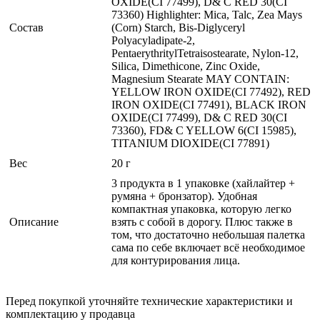
OXIDE(CI 77499), D& C RED 30(CI
73360) Highlighter: Mica, Talc, Zea Mays
Состав
(Corn) Starch, Bis-Diglyceryl
Polyacyladipate-2,
PentaerythritylTetraisostearate, Nylon-12,
Silica, Dimethicone, Zinc Oxide,
Magnesium Stearate MAY CONTAIN:
YELLOW IRON OXIDE(CI 77492), RED
IRON OXIDE(CI 77491), BLACK IRON
OXIDE(CI 77499), D& C RED 30(CI
73360), FD& C YELLOW 6(CI 15985),
TITANIUM DIOXIDE(CI 77891)
Вес
20 г
3 продукта в 1 упаковке (хайлайтер +
румяна + бронзатор). Удобная
компактная упаковка, которую легко
Описание
взять с собой в дорогу. Плюс также в
том, что достаточно небольшая палетка
сама по себе включает всё необходимое
для контурирования лица.
Перед покупкой уточняйте технические характеристики и
комплектацию у продавца