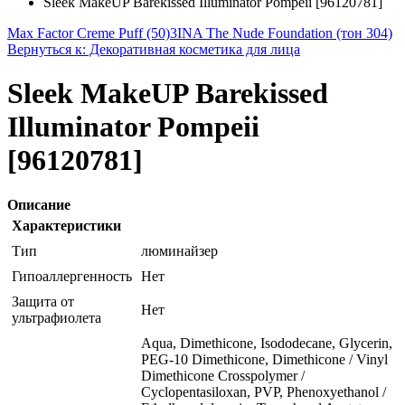
Sleek MakeUP Barekissed Illuminator Pompeii [96120781]
Max Factor Creme Puff (50)
3INA The Nude Foundation (тон 304)
Вернуться к: Декоративная косметика для лица
Sleek MakeUP Barekissed
Illuminator Pompeii
[96120781]
Описание
Характеристики
Тип
люминайзер
Гипоаллергенность
Нет
Защита от
Нет
ультрафиолета
Aqua, Dimethicone, Isododecane, Glycerin,
PEG-10 Dimethicone, Dimethicone / Vinyl
Dimethicone Crosspolymer /
Cyclopentasiloxan, PVP, Phenoxyethanol /