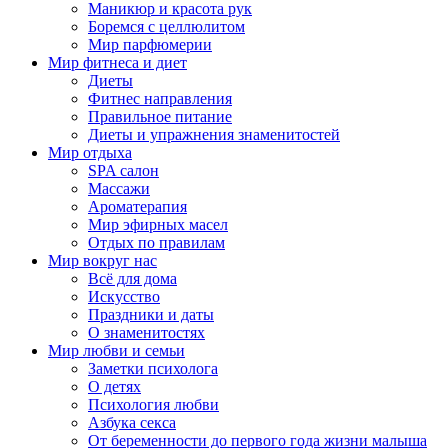
Маникюр и красота рук
Боремся с целлюлитом
Мир парфюмерии
Мир фитнеса и диет
Диеты
Фитнес направления
Правильное питание
Диеты и упражнения знаменитостей
Мир отдыха
SPA салон
Массажи
Ароматерапия
Мир эфирных масел
Отдых по правилам
Мир вокруг нас
Всё для дома
Искусство
Праздники и даты
О знаменитостях
Мир любви и семьи
Заметки психолога
О детях
Психология любви
Азбука секса
От беременности до первого года жизни малыша