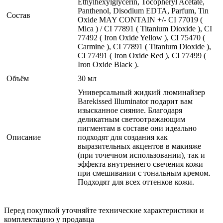
Ethylhexylglycerin, Tocopheryl Acetate,
Panthenol, Disodium EDTA, Parfum, Tin
Состав
Oxide MAY CONTAIN +/- CI 77019 (
Mica ) / CI 77891 ( Titanium Dioxide ), CI
77492 ( Iron Oxide Yellow ), CI 75470 (
Carmine ), CI 77891 ( Titanium Dioxide ),
CI 77491 ( Iron Oxide Red ), CI 77499 (
Iron Oxide Black ).
Объём
30 мл
Универсальный жидкий люминайзер
Barekissed Illuminator подарит вам
изысканное сияние. Благодаря
деликатным светоотражающим
пигментам в составе они идеально
Описание
подходят для создания как
выразительных акцентов в макияже
(при точечном использовании), так и
эффекта внутреннего свечения кожи
при смешивании с тональным кремом.
Подходят для всех оттенков кожи.
Перед покупкой уточняйте технические характеристики и
комплектацию у продавца