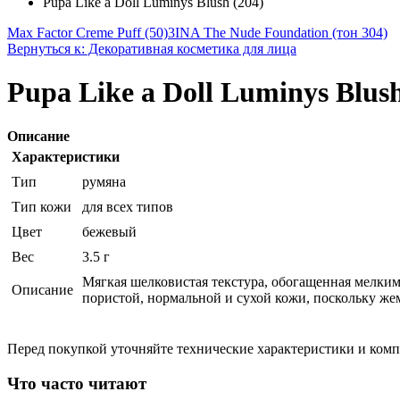
Pupa Like a Doll Luminys Blush (204)
Max Factor Creme Puff (50)
3INA The Nude Foundation (тон 304)
Вернуться к: Декоративная косметика для лица
Pupa Like a Doll Luminys Blush
Описание
Характеристики
Тип
румяна
Тип кожи
для всех типов
Цвет
бежевый
Вес
3.5 г
Мягкая шелковистая текстура, обогащенная мелки
Описание
пористой, нормальной и сухой кожи, поскольку же
Перед покупкой уточняйте технические характеристики и ком
Что часто читают