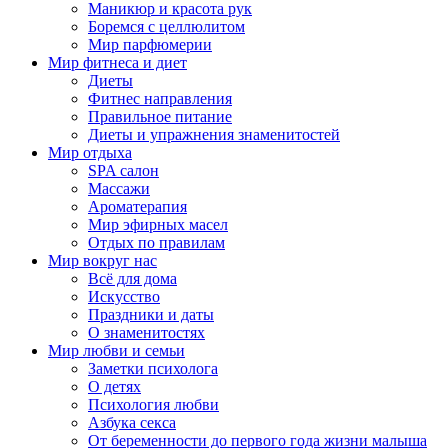
Маникюр и красота рук
Боремся с целлюлитом
Мир парфюмерии
Мир фитнеса и диет
Диеты
Фитнес направления
Правильное питание
Диеты и упражнения знаменитостей
Мир отдыха
SPA салон
Массажи
Ароматерапия
Мир эфирных масел
Отдых по правилам
Мир вокруг нас
Всё для дома
Искусство
Праздники и даты
О знаменитостях
Мир любви и семьи
Заметки психолога
О детях
Психология любви
Азбука секса
От беременности до первого года жизни малыша