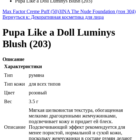
Pupa Like a Doll Luminys Blush (203)
Max Factor Creme Puff (50)
3INA The Nude Foundation (тон 304)
Вернуться к: Декоративная косметика для лица
Pupa Like a Doll Luminys
Blush (203)
Описание
Характеристики
Тип
румяна
Тип кожи
для всех типов
Цвет
розовый
Вес
3.5 г
Мягкая шелковистая текстура, обогащенная
мелкими драгоценными жемчужинками,
подсвечивает кожу и придает ей блеск.
Описание
Подсвечивающий эффект рекомендуется для
менее пористой, нормальной и сухой кожи,
поскольку жемчужинки в составе румян делают