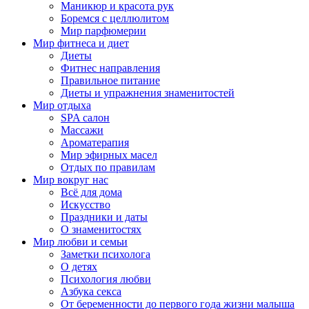
Маникюр и красота рук
Боремся с целлюлитом
Мир парфюмерии
Мир фитнеса и диет
Диеты
Фитнес направления
Правильное питание
Диеты и упражнения знаменитостей
Мир отдыха
SPA салон
Массажи
Ароматерапия
Мир эфирных масел
Отдых по правилам
Мир вокруг нас
Всё для дома
Искусство
Праздники и даты
О знаменитостях
Мир любви и семьи
Заметки психолога
О детях
Психология любви
Азбука секса
От беременности до первого года жизни малыша