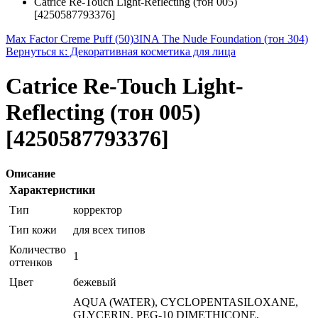
Catrice Re-Touch Light-Reflecting (тон 005)
[4250587793376]
Max Factor Creme Puff (50)
3INA The Nude Foundation (тон 304)
Вернуться к: Декоративная косметика для лица
Catrice Re-Touch Light-
Reflecting (тон 005)
[4250587793376]
Описание
Характеристики
Тип
корректор
Тип кожи
для всех типов
Количество
1
оттенков
Цвет
бежевый
AQUA (WATER), CYCLOPENTASILOXANE,
GLYCERIN, PEG-10 DIMETHICONE,