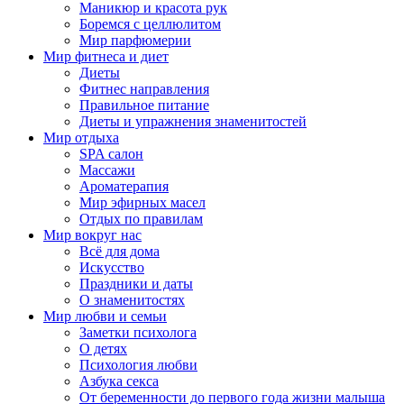
Маникюр и красота рук
Боремся с целлюлитом
Мир парфюмерии
Мир фитнеса и диет
Диеты
Фитнес направления
Правильное питание
Диеты и упражнения знаменитостей
Мир отдыха
SPA салон
Массажи
Ароматерапия
Мир эфирных масел
Отдых по правилам
Мир вокруг нас
Всё для дома
Искусство
Праздники и даты
О знаменитостях
Мир любви и семьи
Заметки психолога
О детях
Психология любви
Азбука секса
От беременности до первого года жизни малыша