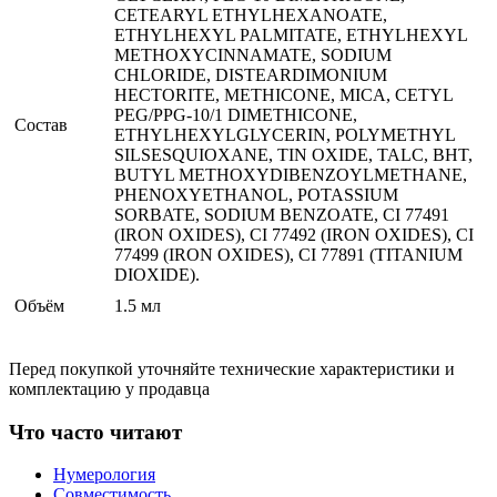
CETEARYL ETHYLHEXANOATE,
ETHYLHEXYL PALMITATE, ETHYLHEXYL
METHOXYCINNAMATE, SODIUM
CHLORIDE, DISTEARDIMONIUM
HECTORITE, METHICONE, MICA, CETYL
PEG/PPG-10/1 DIMETHICONE,
Состав
ETHYLHEXYLGLYCERIN, POLYMETHYL
SILSESQUIOXANE, TIN OXIDE, TALC, BHT,
BUTYL METHOXYDIBENZOYLMETHANE,
PHENOXYETHANOL, POTASSIUM
SORBATE, SODIUM BENZOATE, CI 77491
(IRON OXIDES), CI 77492 (IRON OXIDES), CI
77499 (IRON OXIDES), CI 77891 (TITANIUM
DIOXIDE).
Объём
1.5 мл
Перед покупкой уточняйте технические характеристики и
комплектацию у продавца
Что часто читают
Нумерология
Совместимость