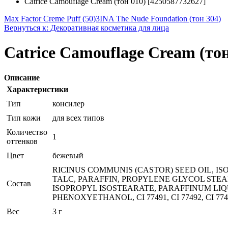
Catrice Camouflage Cream (тон 010) [4250587732627]
Max Factor Creme Puff (50)
3INA The Nude Foundation (тон 304)
Вернуться к: Декоративная косметика для лица
Catrice Camouflage Cream (тон
Описание
Характеристики
Тип
консилер
Тип кожи
для всех типов
Количество
1
оттенков
Цвет
бежевый
RICINUS COMMUNIS (CASTOR) SEED OIL, IS
TALC, PARAFFIN, PROPYLENE GLYCOL STEA
Состав
ISOPROPYL ISOSTEARATE, PARAFFINUM LIQU
PHENOXYETHANOL, CI 77491, CI 77492, CI 774
Вес
3 г