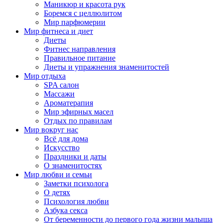
Маникюр и красота рук
Боремся с целлюлитом
Мир парфюмерии
Мир фитнеса и диет
Диеты
Фитнес направления
Правильное питание
Диеты и упражнения знаменитостей
Мир отдыха
SPA салон
Массажи
Ароматерапия
Мир эфирных масел
Отдых по правилам
Мир вокруг нас
Всё для дома
Искусство
Праздники и даты
О знаменитостях
Мир любви и семьи
Заметки психолога
О детях
Психология любви
Азбука секса
От беременности до первого года жизни малыша