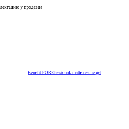
плектацию у продавца
Benefit POREfessional: matte rescue gel