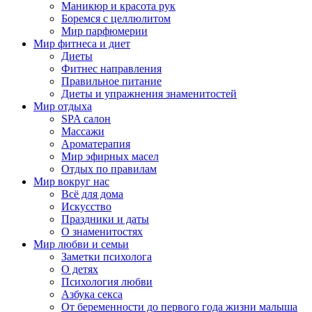
Маникюр и красота рук
Боремся с целлюлитом
Мир парфюмерии
Мир фитнеса и диет
Диеты
Фитнес направления
Правильное питание
Диеты и упражнения знаменитостей
Мир отдыха
SPA салон
Массажи
Ароматерапия
Мир эфирных масел
Отдых по правилам
Мир вокруг нас
Всё для дома
Искусство
Праздники и даты
О знаменитостях
Мир любви и семьи
Заметки психолога
О детях
Психология любви
Азбука секса
От беременности до первого года жизни малыша