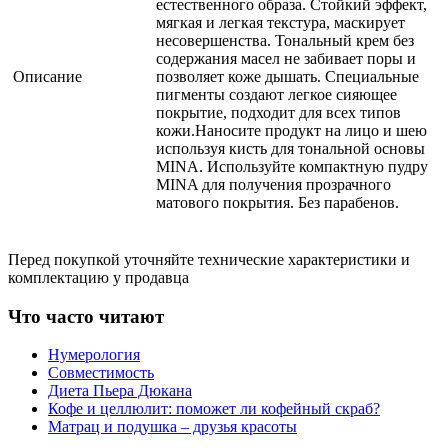
естественного образа. Стойкий эффект,
мягкая и легкая текстура, маскирует
несовершенства. Тональный крем без
содержания масел не забивает поры и
Описание
позволяет коже дышать. Специальные
пигменты создают легкое сияющее
покрытие, подходит для всех типов
кожи.Наносите продукт на лицо и шею
используя кисть для тональной основы
MINA. Используйте компактную пудру
MINA для получения прозрачного
матового покрытия. Без парабенов.
Перед покупкой уточняйте технические характеристики и
комплектацию у продавца
Что часто читают
Нумерология
Совместимость
Диета Пьера Дюкана
Кофе и целлюлит: поможет ли кофейный скраб?
Матрац и подушка – друзья красоты