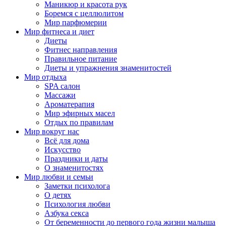
Маникюр и красота рук
Боремся с целлюлитом
Мир парфюмерии
Мир фитнеса и диет
Диеты
Фитнес направления
Правильное питание
Диеты и упражнения знаменитостей
Мир отдыха
SPA салон
Массажи
Ароматерапия
Мир эфирных масел
Отдых по правилам
Мир вокруг нас
Всё для дома
Искусство
Праздники и даты
О знаменитостях
Мир любви и семьи
Заметки психолога
О детях
Психология любви
Азбука секса
От беременности до первого года жизни малыша