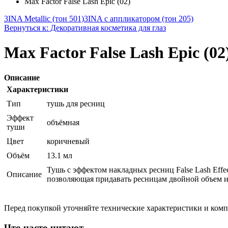
Max Factor False Lash Epic (02)
3INA Metallic (тон 501)
3INA с аппликатором (тон 205)
Вернуться к: Декоративная косметика для глаз
Max Factor False Lash Epic (02
Описание
Характеристики
Тип
тушь для ресниц
Эффект
объёмная
туши
Цвет
коричневый
Объём
13.1 мл
Тушь с эффектом накладных ресниц False Lash Eff
Описание
позволяющая придавать ресницам двойной объем и 
Перед покупкой уточняйте технические характеристики и ком
Что часто читают