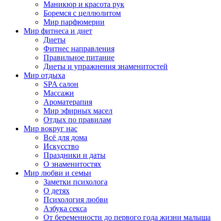
Маникюр и красота рук
Боремся с целлюлитом
Мир парфюмерии
Мир фитнеса и диет
Диеты
Фитнес направления
Правильное питание
Диеты и упражнения знаменитостей
Мир отдыха
SPA салон
Массажи
Ароматерапия
Мир эфирных масел
Отдых по правилам
Мир вокруг нас
Всё для дома
Искусство
Праздники и даты
О знаменитостях
Мир любви и семьи
Заметки психолога
О детях
Психология любви
Азбука секса
От беременности до первого года жизни малыша