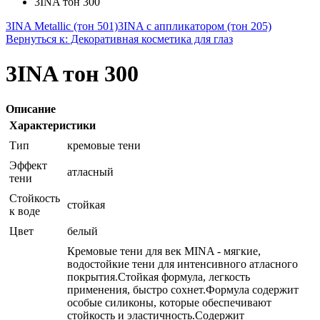
3INA тон 300
3INA Metallic (тон 501)
3INA с аппликатором (тон 205)
Вернуться к: Декоративная косметика для глаз
3INA тон 300
Описание
Характеристики
Тип
кремовые тени
Эффект
атласный
тени
Стойкость
стойкая
к воде
Цвет
белый
Кремовые тени для век MINA - мягкие,
водостойкие тени для интенсивного атласного
покрытия.Стойкая формула, легкость
применения, быстро сохнет.Формула содержит
особые силиконы, которые обеспечивают
стойкость и эластичность.Содержит