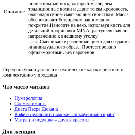
полиэтильный воск, который мягче, чем
традиционные воски и дарит теням кремовость,
Описание
благодаря своим смягчающим свойствам. Масла
обеспечивают безупречно равномерное
покрытие.Наносите на веко, используя кисть для
детальной прорисовки MINA, растушевывая по
направлению к внешнему уголку
глаза.Смешивайте различные цвета для создания
индивидуального образа. Протестировано
офтальмологами. Без парабенов.
Перед покупкой уточняйте технические характеристики и
комплектацию у продавца
Что часто читают
Нумерология
Совместимость
Диета Пьера Дюкана
Кофе и целлюлит: поможет ли кофейный скраб?
Матрац и подушка – друзья красоты
Для женщин