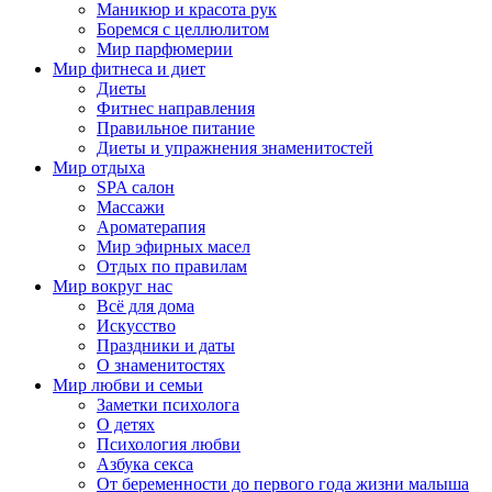
Маникюр и красота рук
Боремся с целлюлитом
Мир парфюмерии
Мир фитнеса и диет
Диеты
Фитнес направления
Правильное питание
Диеты и упражнения знаменитостей
Мир отдыха
SPA салон
Массажи
Ароматерапия
Мир эфирных масел
Отдых по правилам
Мир вокруг нас
Всё для дома
Искусство
Праздники и даты
О знаменитостях
Мир любви и семьи
Заметки психолога
О детях
Психология любви
Азбука секса
От беременности до первого года жизни малыша