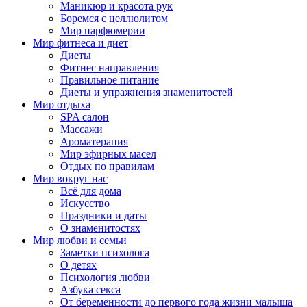
Маникюр и красота рук
Боремся с целлюлитом
Мир парфюмерии
Мир фитнеса и диет
Диеты
Фитнес направления
Правильное питание
Диеты и упражнения знаменитостей
Мир отдыха
SPA салон
Массажи
Ароматерапия
Мир эфирных масел
Отдых по правилам
Мир вокруг нас
Всё для дома
Искусство
Праздники и даты
О знаменитостях
Мир любви и семьи
Заметки психолога
О детях
Психология любви
Азбука секса
От беременности до первого года жизни малыша