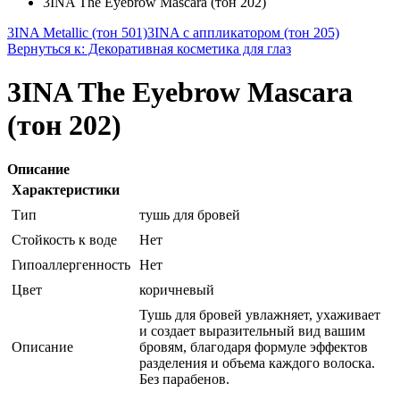
3INA The Eyebrow Mascara (тон 202)
3INA Metallic (тон 501)
3INA с аппликатором (тон 205)
Вернуться к: Декоративная косметика для глаз
3INA The Eyebrow Mascara
(тон 202)
Описание
Характеристики
Тип
тушь для бровей
Стойкость к воде
Нет
Гипоаллергенность
Нет
Цвет
коричневый
Тушь для бровей увлажняет, ухаживает
и создает выразительный вид вашим
Описание
бровям, благодаря формуле эффектов
разделения и объема каждого волоска.
Без парабенов.