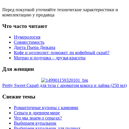
Перед покупкой уточняйте технические характеристики и
комплектацию у продавца
Что часто читают
Нумерология
Совместимость
Диета Пьера Дюкана
Кофе и целлюлит: поможет ли кофейный скраб?
Матрац и подушка – друзья красоты
Для женщин
Pretty Sweet Скраб для тела с ароматом кокоса и лайма (250 мл)
Свежие темы
Романтичные кулоны с камнями
Серьги в древнем мире
Что мы знаем о серьгах?
Выбираем купальник
Выбираем купальник для полных