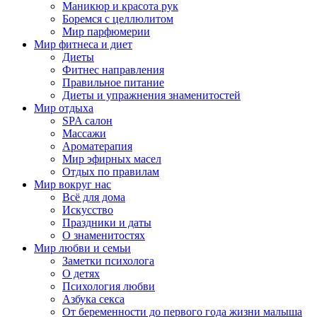
Маникюр и красота рук
Боремся с целлюлитом
Мир парфюмерии
Мир фитнеса и диет
Диеты
Фитнес направления
Правильное питание
Диеты и упражнения знаменитостей
Мир отдыха
SPA салон
Массажи
Ароматерапия
Мир эфирных масел
Отдых по правилам
Мир вокруг нас
Всё для дома
Искусство
Праздники и даты
О знаменитостях
Мир любви и семьи
Заметки психолога
О детях
Психология любви
Азбука секса
От беременности до первого года жизни малыша