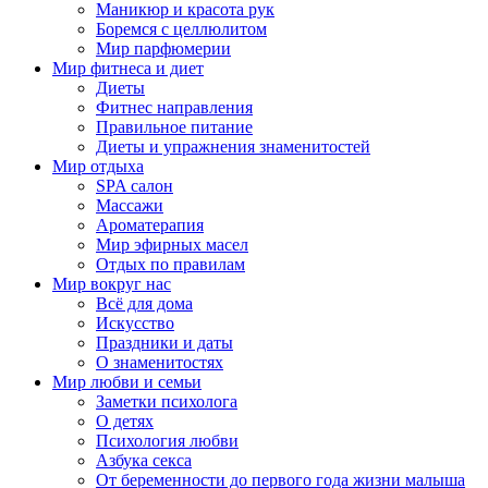
Маникюр и красота рук
Боремся с целлюлитом
Мир парфюмерии
Мир фитнеса и диет
Диеты
Фитнес направления
Правильное питание
Диеты и упражнения знаменитостей
Мир отдыха
SPA салон
Массажи
Ароматерапия
Мир эфирных масел
Отдых по правилам
Мир вокруг нас
Всё для дома
Искусство
Праздники и даты
О знаменитостях
Мир любви и семьи
Заметки психолога
О детях
Психология любви
Азбука секса
От беременности до первого года жизни малыша