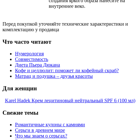
создания яркого образа нанесите на
внутреннее веко.
Перед покупкой уточняйте технические характеристики и
комплектацию у продавца
Что часто читают
Нумерология
Совместимость
Диета Пьера Дюкана
Кофе и целлюлит: поможет ли кофейный скраб?
Матрац и подушка – друзья красоты
Для женщин
Karel Hadek Крем лецитиновый нейтральный SPF 6 (100 мл)
Свежие темы
Романтичные кулоны с камнями
Серьги в древнем мире
Что мы знаем о серьгах?