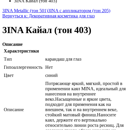
3INA Кайал (тон 403)
3INA Metallic (тон 501)
3INA с аппликатором (тон 205)
Вернуться к: Декоративная косметика для глаз
3INA Кайал (тон 403)
Описание
Характеристики
Тип
карандаш для глаз
Гипоаллергенность
Нет
Цвет
синий
Потрясающе яркий, мягкий, простой в
применении каял MINA, идеальный для
нанесения на внутреннее
веко.Насыщенные и яркие цвета,
подходит для применения как на
Описание
внешнем, так и на внутреннем веке,
стойкий матовый финиш.Наносите
каял, держите его вертикально
относительно линии роста ресниц. Для